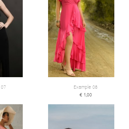
 07
Example 08
€ 1,00