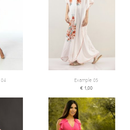
 04
Example 05
€ 1,00