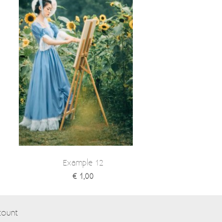
Example 12
€ 1,00
count