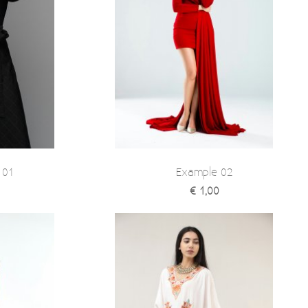
 01
Example 02
€ 1,00