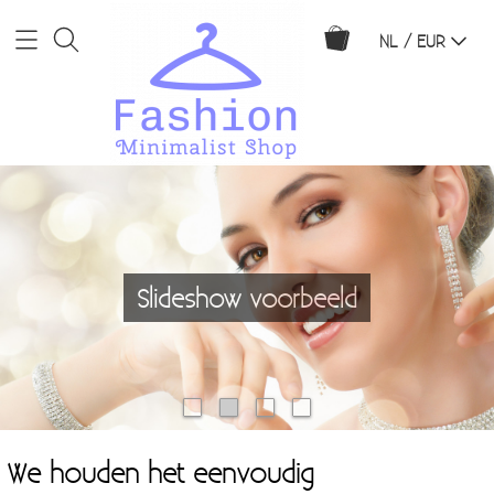
NL / EUR
Home
Webshop
Slideshow voorbeeld
Broeken
Info
Jurkjes
Contact
Rokjes
Mijn account
Zwemkleding
We houden het eenvoudig