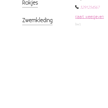
Rokjes
3291234567
Kaart weergeven
Zwemkleding
bw1