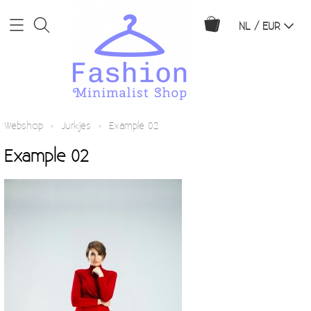
NL / EUR
Home
Webshop
›
Jurkjes
›
Example 02
Example 02
Webshop
Broeken
Info
Jurkjes
Contact
Rokjes
Mijn account
Zwemkleding